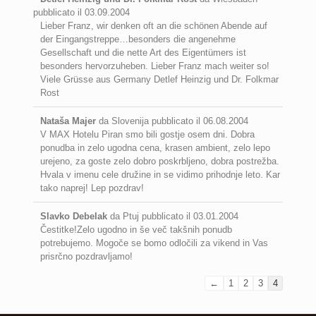
pubblicato il
03.09.2004
Lieber Franz, wir denken oft an die schönen Abende auf
der Eingangstreppe…besonders die angenehme
Gesellschaft und die nette Art des Eigentümers ist
besonders hervorzuheben. Lieber Franz mach weiter so!
Viele Grüsse aus Germany Detlef Heinzig und Dr. Folkmar
Rost
Nataša Majer
da
Slovenija
pubblicato il
06.08.2004
V MAX Hotelu Piran smo bili gostje osem dni. Dobra
ponudba in zelo ugodna cena, krasen ambient, zelo lepo
urejeno, za goste zelo dobro poskrbljeno, dobra postrežba.
Hvala v imenu cele družine in se vidimo prihodnje leto. Kar
tako naprej! Lep pozdrav!
Slavko Debelak
da
Ptuj
pubblicato il
03.01.2004
Čestitke!Zelo ugodno in še več takšnih ponudb
potrebujemo. Mogoče se bomo odločili za vikend in Vas
prisrčno pozdravljamo!
←
1
2
3
4